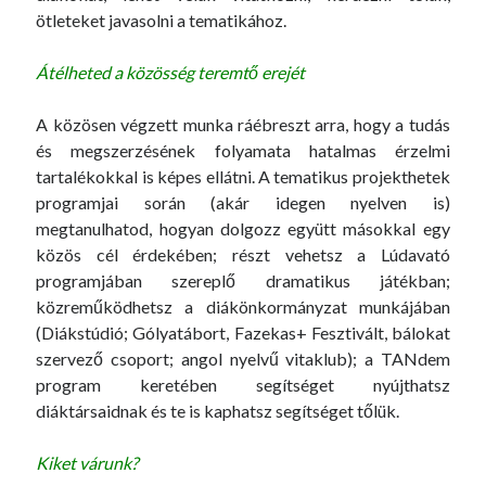
ötleteket javasolni a tematikához.
Átélheted a közösség teremtő erejét
A közösen végzett munka ráébreszt arra, hogy a tudás
és megszerzésének folyamata hatalmas érzelmi
tartalékokkal is képes ellátni. A tematikus projekthetek
programjai során (akár idegen nyelven is)
megtanulhatod, hogyan dolgozz együtt másokkal egy
közös cél érdekében; részt vehetsz a Lúdavató
programjában szereplő dramatikus játékban;
közreműködhetsz a diákönkormányzat munkájában
(Diákstúdió; Gólyatábort, Fazekas+ Fesztivált, bálokat
szervező csoport; angol nyelvű vitaklub); a TANdem
program keretében segítséget nyújthatsz
diáktársaidnak és te is kaphatsz segítséget tőlük.
Kiket várunk?