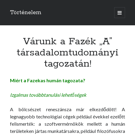
Történelem
open
primary
menu
Várunk a Fazék „A”
társadalomtudományi
tagozatán!
Miért a Fazekas humán tagozata?
Izgalmas továbbtanulási lehetőségek
A bölcsészet reneszánsza már elkezdődött! A
legnagyobb technológiai cégek például évekkel ezelőtt
felismerték: a szoftvermérnökök mellett a humán
területeken jártas munkatársakra, például filozófusokra