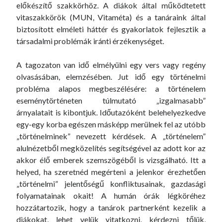
előkészítő szakkörhöz. A diákok által működtetett
vitaszakkörök (MUN, Vitaméta) és a tanáraink által
biztosított elméleti háttér és gyakorlatok fejlesztik a
társadalmi problémák iránti érzékenységet.
A tagozaton van idő elmélyülni egy vers vagy regény
olvasásában, elemzésében. Jut idő egy történelmi
probléma alapos megbeszélésére: a történelem
eseménytörténeten túlmutató „izgalmasabb”
árnyalatait is kibontjuk. Időutazóként belehelyezkedve
egy-egy korba egészen másképp merülnek fel az utóbb
„történelminek” nevezett kérdések. A „történelem”
alulnézetből megközelítés segítségével az adott kor az
akkor élő emberek szemszögéből is vizsgálható. Itt a
helyed, ha szeretnéd megérteni a jelenkor érezhetően
„történelmi” jelentőségű konfliktusainak, gazdasági
folyamatainak okait! A humán órák légköréhez
hozzátartozik, hogy a tanárok partnerként kezelik a
diákokat, lehet velük vitatkozni, kérdezni tőlük,