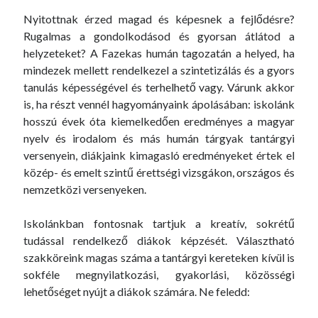
Nyitottnak érzed magad és képesnek a fejlődésre?
Rugalmas a gondolkodásod és gyorsan átlátod a
helyzeteket? A Fazekas humán tagozatán a helyed, ha
mindezek mellett rendelkezel a szintetizálás és a gyors
tanulás képességével és terhelhető vagy. Várunk akkor
is, ha részt vennél hagyományaink ápolásában: iskolánk
hosszú évek óta kiemelkedően eredményes a magyar
nyelv és irodalom és más humán tárgyak tantárgyi
versenyein, diákjaink kimagasló eredményeket értek el
közép- és emelt szintű érettségi vizsgákon, országos és
nemzetközi versenyeken.
Iskolánkban fontosnak tartjuk a kreatív, sokrétű
tudással rendelkező diákok képzését. Választható
szakköreink magas száma a tantárgyi kereteken kívül is
sokféle megnyilatkozási, gyakorlási, közösségi
lehetőséget nyújt a diákok számára. Ne feledd: