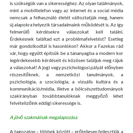
is szükségük van a sikerességhez. Az olyan találmányok,
mint a mobiltelefon vagy az internet és a social média
nemcsak a felhasználó életét változtatják meg, hanem
új alapokra helyezik társadalmaink működését is. Az így
felmerülő kérdésekre válaszokat kell találni.
Érdekesnek találtad ezt a problémafelvetést? Esetleg
már gondolkodtál is hasonlókon? Akkor a Fazekas rád
vár, hogy együtt építsük be a tananyagba a modern kor
legérdekesebb kérdéseit és közösen találjuk meg rájuk
a válaszokat! A jogi vagy pszichológusi pályát előnyben
részesítőknek, a nemzetközi tanulmányok, a
pszichológia, a szociológia, a vizuális kultúra és a
kommunikáció/média, illetve a bölcsészettudományok
szakirányban továbbtanulóknak meggyőző lehet
felvételizőink eddigi sikeressége is.
A jövő szakmáinak megalapozása
A tagozaton – többek között – erőteljesen fejlesztjük a