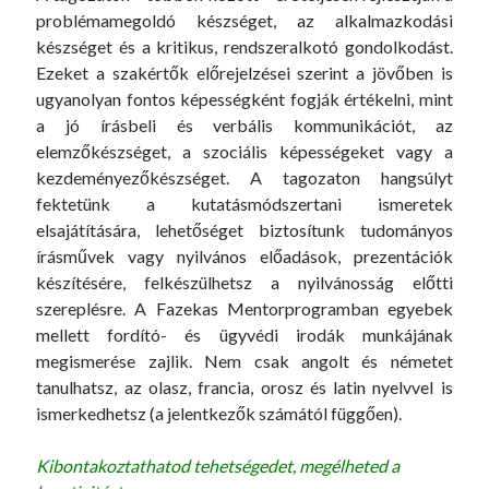
problémamegoldó készséget, az alkalmazkodási
készséget és a kritikus, rendszeralkotó gondolkodást.
Ezeket a szakértők előrejelzései szerint a jövőben is
ugyanolyan fontos képességként fogják értékelni, mint
a jó írásbeli és verbális kommunikációt, az
elemzőkészséget, a szociális képességeket vagy a
kezdeményezőkészséget. A tagozaton hangsúlyt
fektetünk a kutatásmódszertani ismeretek
elsajátítására, lehetőséget biztosítunk tudományos
írásművek vagy nyilvános előadások, prezentációk
készítésére, felkészülhetsz a nyilvánosság előtti
szereplésre. A Fazekas Mentorprogramban egyebek
mellett fordító- és ügyvédi irodák munkájának
megismerése zajlik. Nem csak angolt és németet
tanulhatsz, az olasz, francia, orosz és latin nyelvvel is
ismerkedhetsz (a jelentkezők számától függően).
Kibontakoztathatod tehetségedet, megélheted a