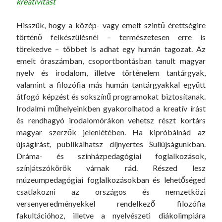
kreativitást
Hisszük, hogy a közép- vagy emelt szintű érettségire
történő felkészülésnél – természetesen erre is
törekedve – többet is adhat egy humán tagozat. Az
emelt óraszámban, csoportbontásban tanult magyar
nyelv és irodalom, illetve történelem tantárgyak,
valamint a filozófia más humán tantárgyakkal együtt
átfogó képzést és sokszínű programokat biztosítanak.
Irodalmi műhelyeinkben gyakorolhatod a kreatív írást
és rendhagyó irodalomórákon vehetsz részt kortárs
magyar szerzők jelenlétében. Ha kipróbálnád az
újságírást, publikálhatsz díjnyertes Suliújságunkban.
Dráma- és színházpedagógiai foglalkozások,
színjátszókörök várnak rád. Részed lesz
múzeumpedagógiai foglalkozásokban és lehetőséged
csatlakozni az országos és nemzetközi
versenyeredményekkel rendelkező filozófia
fakultációhoz, illetve a nyelvészeti diákolimpiára