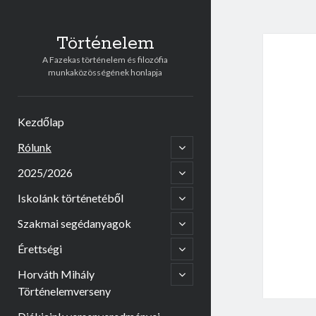
Történelem
A Fazekas történelem és filozófia
munkaközösségének honlapja
Kezdőlap
open
Rólunk
child
menu
open
2025/2026
child
menu
open
Iskolánk történetéből
child
menu
open
Szakmai segédanyagok
child
menu
open
Érettségi
child
menu
open
Horváth Mihály
child
Történelemverseny
menu