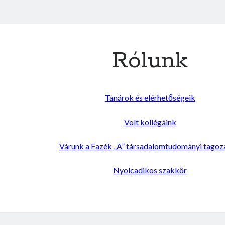
Rólunk
Tanárok és elérhetőségeik
Volt kollégáink
Várunk a Fazék „A” társadalomtudományi tagoz
Nyolcadikos szakkör