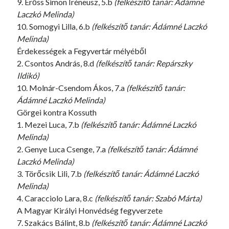
9. Erőss Simon Iréneusz, 5.b
(felkészítő tanár: Ádámné
Laczkó Melinda)
10. Somogyi Lilla, 6.b
(felkészítő tanár: Ádámné Laczkó
Melinda)
Érdekességek a Fegyvertár mélyéből
2. Csontos András, 8.d
(felkészítő tanár: Repárszky
Ildikó)
10. Molnár-Csendom Ákos, 7.a
(felkészítő tanár:
Ádámné Laczkó Melinda)
Görgei kontra Kossuth
1. Mezei Luca, 7.b
(felkészítő tanár: Ádámné Laczkó
Melinda)
2. Genye Luca Csenge, 7.a
(felkészítő tanár: Ádámné
Laczkó Melinda)
3. Törőcsik Lili, 7.b
(felkészítő tanár: Ádámné Laczkó
Melinda)
4. Caracciolo Lara, 8.c
(felkészítő tanár: Szabó Márta)
A Magyar Királyi Honvédség fegyverzete
7. Szakács Bálint, 8.b
(felkészítő tanár: Ádámné Laczkó