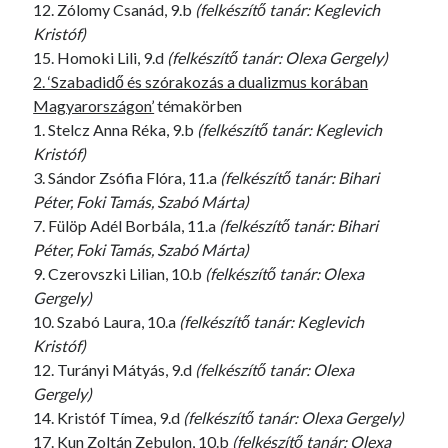
12. Zólomy Csanád, 9.b
(felkészítő tanár: Keglevich
Kristóf)
15. Homoki Lili, 9.d
(felkészítő tanár: Olexa Gergely)
2. ‘Szabadidő és szórakozás a dualizmus korában
Magyarországon’
témakörben
1. Stelcz Anna Réka, 9.b
(felkészítő tanár: Keglevich
Kristóf)
3. Sándor Zsófia Flóra, 11.a
(felkészítő tanár: Bihari
Péter, Foki Tamás, Szabó Márta)
7. Fülöp Adél Borbála, 11.a
(felkészítő tanár: Bihari
Péter, Foki Tamás, Szabó Márta)
9. Czerovszki Lilian, 10.b
(felkészítő tanár: Olexa
Gergely)
10. Szabó Laura, 10.a
(felkészítő tanár: Keglevich
Kristóf)
12. Turányi Mátyás, 9.d
(felkészítő tanár: Olexa
Gergely)
14. Kristóf Tímea, 9.d
(felkészítő tanár: Olexa Gergely)
17. Kun Zoltán Zebulon, 10.b
(felkészítő tanár: Olexa