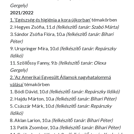
Gergely)
2021/2022
1. ‘Egészség és higiénia a kora újkorban’
témakörben
2. Hegyes Zsófia, 11.d
(felkészítő tanár: Szabó Márta)
3. Sándor Zsófia Flóra, 10.a
(felkészítő tanár: Bihari
Péter)
9. Urspringer Mira, 10.d
(felkészítő tanár: Repárszky
Ildikó)
11. Szöllőssy Fanny, 9.b
(felkészítő tanár: Olexa
Gergely)
2. ‘Az Amerikai Egyesült Államok nagyhatalommá
válása’
témakörben
1. Bódi Dávid, 10.d
(felkészítő tanár: Repárszky Ildikó)
2. Hajdu Márton, 10.a
(felkészítő tanár: Bihari Péter)
5. Császár Márk, 10.d
(felkészítő tanár: Repárszky
Ildikó)
8. Aklan Larion, 10.a
(felkészítő tanár: Bihari Péter)
13. Patik Zsombor, 10.a
(felkészítő tanár: Bihari Péter)