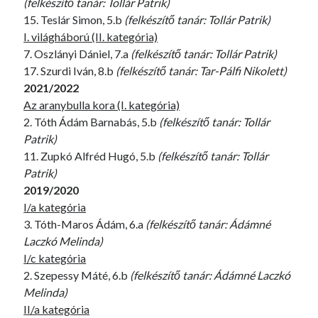
(felkészítő tanár: Tollár Patrik)
15. Teslár Simon, 5.b
(felkészítő tanár: Tollár Patrik)
I. világháború (II. kategória)
7. Oszlányi Dániel, 7.a
(felkészítő tanár: Tollár Patrik)
17. Szurdi Iván, 8.b
(felkészítő tanár: Tar-Pálfi Nikolett)
2021/2022
Az aranybulla kora (I. kategória)
2. Tóth Ádám Barnabás, 5.b
(felkészítő tanár: Tollár
Patrik)
11. Zupkó Alfréd Hugó, 5.b
(felkészítő tanár: Tollár
Patrik)
2019/2020
I/a kategória
3. Tóth-Maros Ádám, 6.a
(felkészítő tanár: Ádámné
Laczkó Melinda)
I/c kategória
2. Szepessy Máté, 6.b
(felkészítő tanár: Ádámné Laczkó
Melinda)
II/a kategória