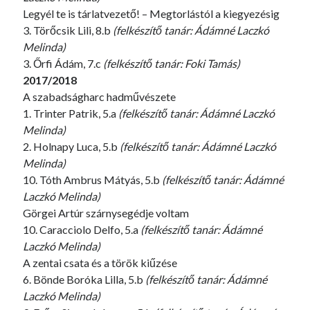
Legyél te is tárlatvezető! – Megtorlástól a kiegyezésig
3. Törőcsik Lili, 8.b
(felkészítő tanár: Ádámné Laczkó
Melinda)
3. Őrfi Ádám, 7.c
(felkészítő tanár: Foki Tamás)
2017/2018
A szabadságharc hadművészete
1. Trinter Patrik, 5.a
(felkészítő tanár: Ádámné Laczkó
Melinda)
2. Holnapy Luca, 5.b
(felkészítő tanár: Ádámné Laczkó
Melinda)
10. Tóth Ambrus Mátyás, 5.b
(felkészítő tanár: Ádámné
Laczkó Melinda)
Görgei Artúr szárnysegédje voltam
10. Caracciolo Delfo, 5.a
(felkészítő tanár: Ádámné
Laczkó Melinda)
A zentai csata és a török kiűzése
6. Bönde Boróka Lilla, 5.b
(felkészítő tanár: Ádámné
Laczkó Melinda)