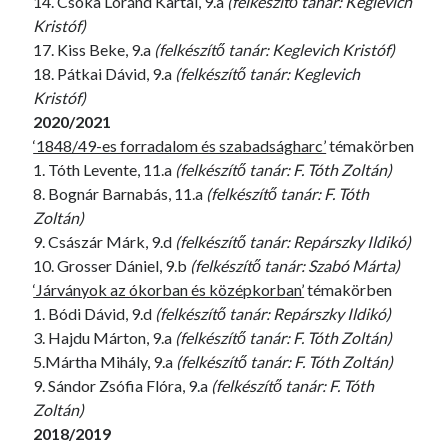
14. Csóka Loránd Kartal, 9.a
(felkészítő tanár: Keglevich
Kristóf)
17. Kiss Beke, 9.a
(felkészítő tanár: Keglevich Kristóf)
18. Pátkai Dávid, 9.a
(felkészítő tanár: Keglevich
Kristóf)
2020/2021
‘1848/49-es forradalom és szabadságharc’
témakörben
1. Tóth Levente, 11.a
(felkészítő tanár: F. Tóth Zoltán)
8. Bognár Barnabás, 11.a
(felkészítő tanár: F. Tóth
Zoltán)
9. Császár Márk, 9.d
(felkészítő tanár: Repárszky Ildikó)
10. Grosser Dániel, 9.b
(felkészítő tanár: Szabó Márta)
‘Járványok az ókorban és középkorban’
témakörben
1. Bódi Dávid, 9.d
(felkészítő tanár: Repárszky Ildikó)
3. Hajdu Márton, 9.a
(felkészítő tanár: F. Tóth Zoltán)
5.Mártha Mihály, 9.a
(felkészítő tanár: F. Tóth Zoltán)
9. Sándor Zsófia Flóra, 9.a
(felkészítő tanár: F. Tóth
Zoltán)
2018/2019