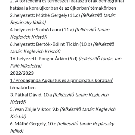
2. ‘A történelmi és természeti katasztrófák demográfiai
hatásai a kora újkorban és az újkorban’
témakörben
2. helyezett: Máthé Gergely (11.c)
(felkészítő tanár:
Repárszky Ildikó)
4. helyezett: Szabó Laura (11.a)
(felkészítő tanár:
Keglevich Kristóf)
6. helyezett: Bertók-Bálint Ticián (10.b)
(felkészítő
tanár: Keglevich Kristóf)
16. helyezett: Pongor Ádám (9.d)
(felkészítő tanár: Tar-
Pálfi Nikoletta)
2022/2023
1. ‘Propaganda Augustus és a principátus korában’
témakörben
3. Pátkai Dávid, 10.a
(felkészítő tanár: Keglevich
Kristóf)
5. Wan Zhijie Viktor, 9.b
(felkészítő tanár: Keglevich
Kristóf)
6. Máthé Gergely, 10.c
(felkészítő tanár: Repárszky
Ildikó)