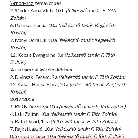
‘Árpád-ház’
témakörben
2. Sándor Anna Viola, 10.b
(felkészítő tanár: F. Tóth
Zoltán)
6. Pálinkás Panna, 10.a
(felkészítő tanár: Keglevich
Kristóf)
7. Iványi Dóra Lili, 10.a
(felkészítő tanár: Keglevich
Kristóf)
12. Kocsis Evangelina, 9.a
(felkészítő tanár: F. Tóth
Zoltán)
‘Az iszlám vallás’
témakörben
2. Divinszki Ferenc, 9.a
(felkészítő tanár: F. Tóth Zoltán)
12. Kakas Hanna Flóra, 10.a
(felkészítő tanár: Keglevich
Kristóf)
2017/2018
1. Király Dorottya 10.a
(felkészítő tanár: F. Tóth Zoltán)
4. Laki Zoltán, 10.a
(felkészítő tanár: F. Tóth Zoltán)
5. Bató Dávid, 10.a
(felkészítő tanár: F. Tóth Zoltán)
7. Rajkai László, 10.a
(felkészítő tanár: F. Tóth Zoltán)
8. Szmodits Luca, 10.a
(felkészítő tanár: F. Tóth Zoltán)