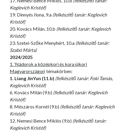
17. Nemesi Bence Miklós, 10.b
(felkészítő tanár:
Keglevich Kristóf)
19. Dinnyés Ilona, 9.a
(felkészítő tanár: Keglevich
Kristóf)
20. Kovács Milán, 10.b
(felkészítő tanár: Keglevich
Kristóf)
23. Szetei-Szőke Menyhért, 10.a
(felkészítő tanár:
Szabó Márta)
2024/2025
1. ‘Nádorok a középkori és kora újkori
Magyarországon
‘ témakörben:
1. Liang JinYun (11.b)
(felkészítő tanár: Foki Tamás,
Keglevich Kristóf)
6. Kovács Milán (9.b)
(felkészítő tanár: Keglevich
Kristóf)
8. Mészáros Kornél (9.b)
(felkészítő tanár: Keglevich
Kristóf)
12. Nemesi Bence Miklós (9.b)
(felkészítő tanár:
Keglevich Kristóf)