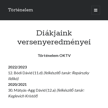
Történelem
open
primary
menu
Diákjaink
versenyeredményei
Történelem OKTV
2022/2023
12. Bódi Dávid (11.d)
(felkészítő tanár: Repárszky
Ildikó)
2020/2021
30. Mátyás-Agg Dávid (12.a)
(felkészítő tanár:
Keglevich Kristóf)