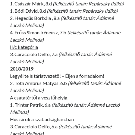
1. Császár Márk, 8.d
(felkészítő tanár: Repárszky Ildikó)
1. Bódi Dávid, 8.d
(felkészítő tanár: Repárszky Ildikó)
2. Hegedüs Borbála , 8.a
(felkészítő tanár: Ádámné
Laczkó Melinda)
4. Erőss Simon Iréneusz, 7.b
(felkészítő tanár: Ádámné
Laczkó Melinda)
II/c kategória
3. Caracciolo Delfo, 7.a
(felkészítő tanár: Ádámné
Laczkó Melinda)
2018/2019
Legyél te is tárlatvezető! – Éljen a forradalom!
2. Tóth Ambrus Mátyás, 6.b
(felkészítő tanár: Ádámné
Laczkó Melinda)
A csatatértől a vesztőhelyig
1. Trinter Patrik, 6.a
(felkészítő tanár: Ádámné Laczkó
Melinda)
Huszárok a szabadságharcban
3. Caracciolo Delfo, 6.a
(felkészítő tanár: Ádámné
Laczkó Melinda)