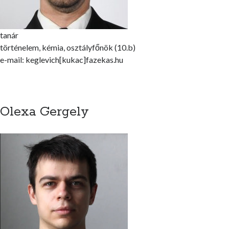
tanár
történelem, kémia, osztályfőnök (10.b)
e-mail: keglevich[kukac]fazekas.hu
Olexa Gergely