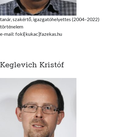
tanár, szakértő, igazgatóhelyettes (2004–2022)
történelem
e-mail: foki[kukac]fazekas.hu
Keglevich Kristóf