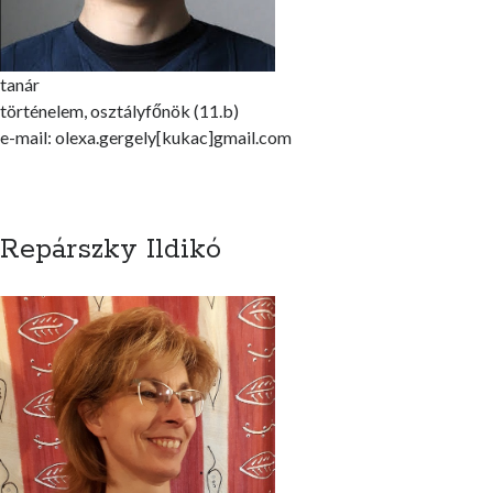
tanár
történelem, osztályfőnök (11.b)
e-mail: olexa.gergely[kukac]gmail.com
Repárszky Ildikó