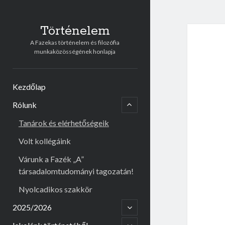
Történelem
A Fazekas történelem és filozófia
munkaközösségének honlapja
Kezdőlap
menu
child
Rólunk
open
Tanárok és elérhetőségeik
Volt kollégáink
Várunk a Fazék „A”
társadalomtudományi tagozatán!
Nyolcadikos szakkör
open
2025/2026
child
menu
open