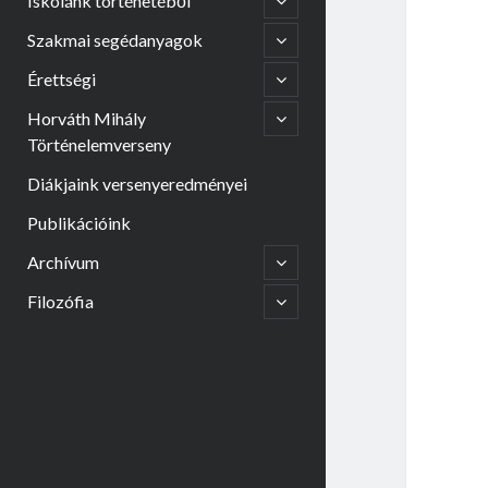
Iskolánk történetéből
child
menu
open
Szakmai segédanyagok
child
menu
open
Érettségi
child
menu
open
Horváth Mihály
child
Történelemverseny
menu
Diákjaink versenyeredményei
Publikációink
open
Archívum
child
menu
open
Filozófia
child
menu