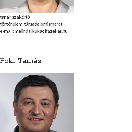
tanár, szakértő
történelem, társadalomismeret
e-mail: melinda[kukac]fazekas.hu
Foki Tamás