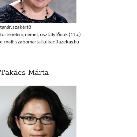
tanár, szakértő
történelem, német, osztályfőnök (11.c)
e-mail: szabomarta[kukac]fazekas.hu
Takács Márta